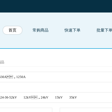
首页
常购商品
快速下单
批量下
制品
630A，1250A
4-36-52kV
12kV，24kV
15kV
35kV