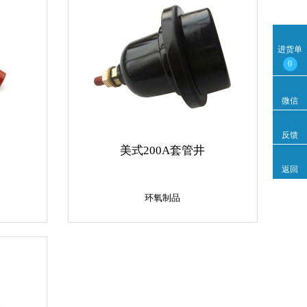
进货单
0
微信
反馈
美式200A套管井
返回
环氧制品
环氧制品